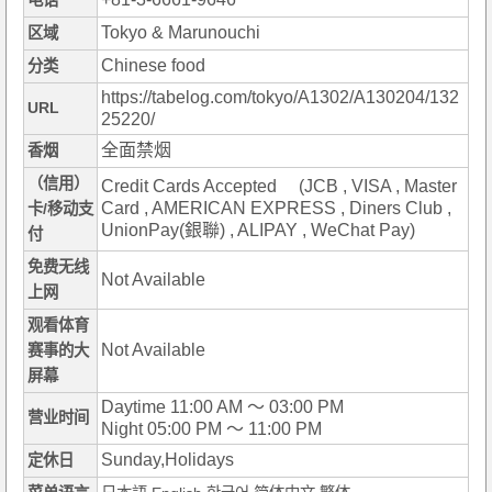
电话
Tokyo & Marunouchi
区域
Chinese food
分类
https://tabelog.com/tokyo/A1302/A130204/132
URL
25220/
全面禁烟
香烟
（信用）
Credit Cards Accepted (JCB , VISA , Master
Card , AMERICAN EXPRESS , Diners Club ,
卡/移动支
UnionPay(銀聯) , ALIPAY , WeChat Pay)
付
免费无线
Not Available
上网
观看体育
Not Available
赛事的大
屏幕
Daytime 11:00 AM ～ 03:00 PM
营业时间
Night 05:00 PM ～ 11:00 PM
Sunday,Holidays
定休日