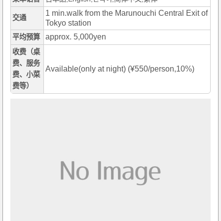
1 min.walk from the Marunouchi Central Exit of
交通
Tokyo station
approx. 5,000yen
平均预算
收费（桌
费、服务
Available(only at night) (¥550/person,10%)
费、小菜
费等）