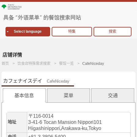
Select language
特集
搜索
店铺详情
首页
饮食店特殊需求搜索
餐馆一览
CafeNiceday
カフェナイスデイ
CafeNiceday
基本信息
菜单
交通
〒116-0014
地址
3-41-6 Tocan Mansion Nippori101
Higashinippori,Arakawa-ku,Tokyo
+81-3-3806-5400