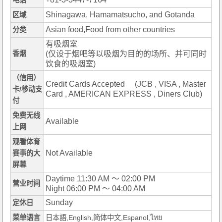
电话
Shinagawa, Hamamatsucho, and Gotanda
区域
Asian food,Food from other countries
分类
有吸烟室
香烟
(仅设于烟吧等以吸烟为目的的场所、并可同时
饮食的吸烟室)
（信用）
Credit Cards Accepted (JCB , VISA , Master
卡/移动支
Card , AMERICAN EXPRESS , Diners Club)
付
免费无线
Available
上网
观看体育
Not Available
赛事的大
屏幕
Daytime 11:30 AM ～ 02:00 PM
营业时间
Night 06:00 PM ～ 04:00 AM
Sunday
定休日
菜单语言
日本語,English,简体中文,Espanol,ไทย