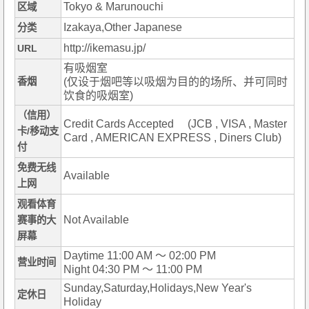
Tokyo & Marunouchi
区域
Izakaya,Other Japanese
分类
http://ikemasu.jp/
URL
有吸烟室
香烟
(仅设于烟吧等以吸烟为目的的场所、并可同时
饮食的吸烟室)
（信用）
Credit Cards Accepted (JCB , VISA , Master
卡/移动支
Card , AMERICAN EXPRESS , Diners Club)
付
免费无线
Available
上网
观看体育
Not Available
赛事的大
屏幕
Daytime 11:00 AM ～ 02:00 PM
营业时间
Night 04:30 PM ～ 11:00 PM
Sunday,Saturday,Holidays,New Year's
定休日
Holiday