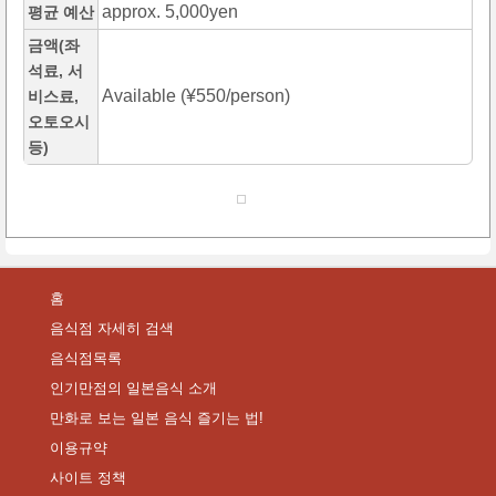
approx. 5,000yen
평균 예산
금액(좌
석료, 서
Available (¥550/person)
비스료,
오토오시
등)
홈
음식점 자세히 검색
음식점목록
인기만점의 일본음식 소개
만화로 보는 일본 음식 즐기는 법!
이용규약
사이트 정책