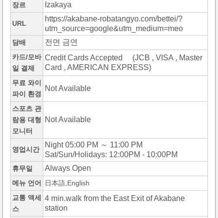
Izakaya
장르
https://akabane-robatangyo.com/bettei/?
URL
utm_source=google&utm_medium=meo
전면 금연
담배
카드/모바
Credit Cards Accepted (JCB , VISA , Master
Card , AMERICAN EXPRESS)
일 결제
무료 와이
Not Available
파이 환경
스포츠 관
Not Available
람용 대형
모니터
Night 05:00 PM ～ 11:00 PM
영업시간
Sat/Sun/Holidays: 12:00PM - 10:00PM
Always Open
휴무일
메뉴 언어
日本語,English
교통 액세
4 min.walk from the East Exit of Akabane
station
스