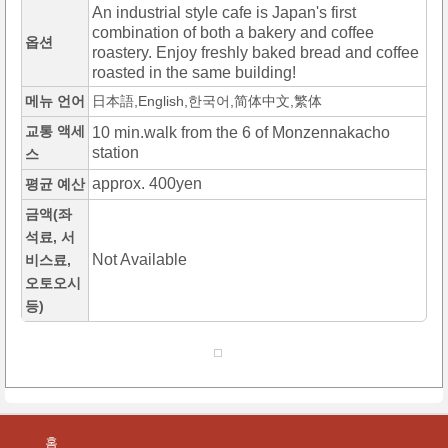
An industrial style cafe is Japan's first
combination of both a bakery and coffee
옵션
roastery. Enjoy freshly baked bread and coffee
roasted in the same building!
메뉴 언어
日本語,English,한국어,简体中文,繁体
교통 액세
10 min.walk from the 6 of Monzennakacho
station
스
approx. 400yen
평균 예산
금액(좌
석료, 서
Not Available
비스료,
오토오시
등)
홈