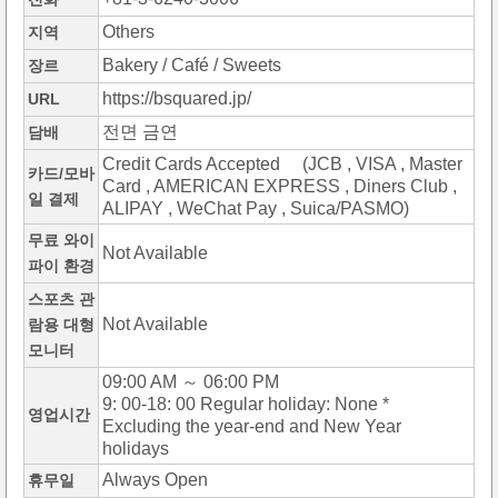
Others
지역
Bakery / Café / Sweets
장르
https://bsquared.jp/
URL
전면 금연
담배
Credit Cards Accepted (JCB , VISA , Master
카드/모바
Card , AMERICAN EXPRESS , Diners Club ,
일 결제
ALIPAY , WeChat Pay , Suica/PASMO)
무료 와이
Not Available
파이 환경
스포츠 관
Not Available
람용 대형
모니터
09:00 AM ～ 06:00 PM
9: 00-18: 00 Regular holiday: None *
영업시간
Excluding the year-end and New Year
holidays
Always Open
휴무일