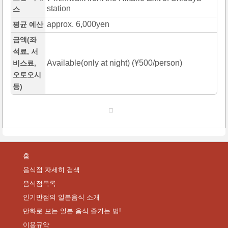
station
스
approx. 6,000yen
평균 예산
금액(좌
석료, 서
Available(only at night) (¥500/person)
비스료,
오토오시
등)
홈
음식점 자세히 검색
음식점목록
인기만점의 일본음식 소개
만화로 보는 일본 음식 즐기는 법!
이용규약