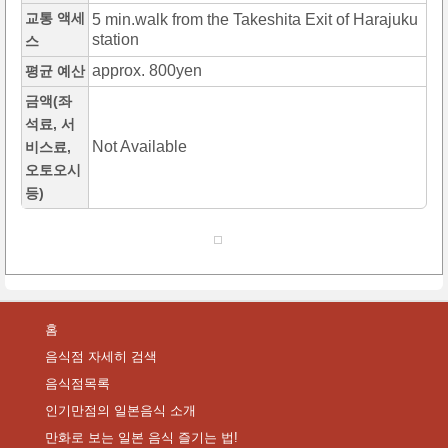
교통 액세
5 min.walk from the Takeshita Exit of Harajuku
station
스
approx. 800yen
평균 예산
금액(좌
석료, 서
Not Available
비스료,
오토오시
등)
홈
음식점 자세히 검색
음식점목록
인기만점의 일본음식 소개
만화로 보는 일본 음식 즐기는 법!