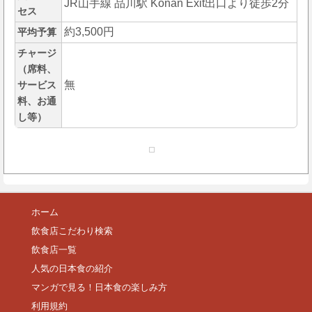
JR山手線 品川駅 Konan Exit出口より徒歩2分
セス
約3,500円
平均予算
チャージ
（席料、
無
サービス
料、お通
し等）
ホーム
飲食店こだわり検索
飲食店一覧
人気の日本食の紹介
マンガで見る！日本食の楽しみ方
利用規約