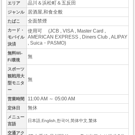
品川＆浜松町＆五反田
エリア
居酒屋,和食全般
ジャンル
全面禁煙
たばこ
カード・
使用可 (JCB , VISA , Master Card ,
AMERICAN EXPRESS , Diners Club , ALIPAY
モバイル
, Suica・PASMO)
決済
無料Wi-
無
Fi環境
スポーツ
観戦用大
無
型モニタ
ー
11:00 AM ～ 05:00 AM
営業時間
無休
定休日
メニュー
日本語,English,한국어,简体中文,繁体
言語
交通アク