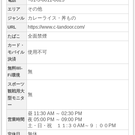
電話
その他
エリア
カレーライス・丼もの
ジャンル
https://www.c-tandoor.com/
URL
全面禁煙
たばこ
カード・
使用不可
モバイル
決済
無料Wi-
無
Fi環境
スポーツ
観戦用大
無
型モニタ
ー
昼 11:30 AM ～ 02:30 PM
営業時間
夜 05:00 PM ～ 09:00 PM
土・日・祝 １１:３０AM～９：００PM
無休
定休日