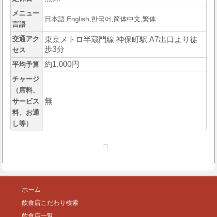
メニュー
日本語,English,한국어,简体中文,繁体
言語
交通アク
東京メトロ半蔵門線 神保町駅 A7出口より徒
歩3分
セス
約1,000円
平均予算
チャージ
（席料、
無
サービス
料、お通
し等）
ホーム
飲食店こだわり検索
飲食店一覧