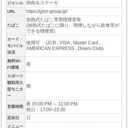
焼肉＆ステーキ
ジャンル
https://gion-group.jp/
URL
加熱式たばこ専用喫煙室有
たばこ
(加熱式たばこに限り、喫煙しながら飲食等が
できる喫煙室)
カード・
使用可 (JCB , VISA , Master Card ,
モバイル
AMERICAN EXPRESS , Diners Club)
決済
無料Wi-
有
Fi環境
スポーツ
観戦用大
無
型モニタ
ー
夜 05:00 PM ～ 11:00 PM
営業時間
祝日：17:00~22:30
日
定休日
メニュー