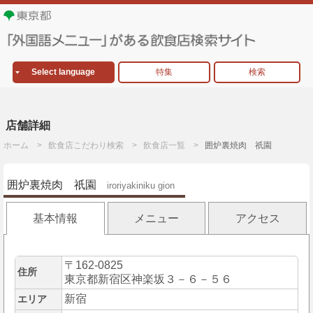
Select language
特集
検索
店舗詳細
ホーム
飲食店こだわり検索
飲食店一覧
囲炉裏焼肉 祇園
囲炉裏焼肉 祇園
iroriyakiniku gion
基本情報
メニュー
アクセス
〒162-0825
住所
東京都新宿区神楽坂３－６－５６
新宿
エリア