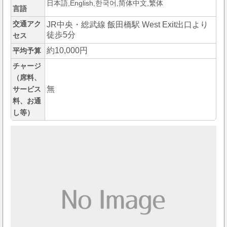
日本語,English,한국어,简体中文,繁体
言語
交通アク
JR中央・総武線 飯田橋駅 West Exit出口より
徒歩5分
セス
約10,000円
平均予算
チャージ
（席料、
無
サービス
料、お通
し等）