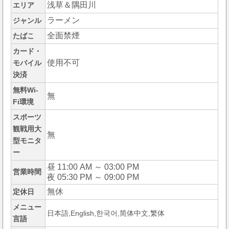
浅草＆隅田川
エリア
ラーメン
ジャンル
全面禁煙
たばこ
カード・
使用不可
モバイル
決済
無料Wi-
無
Fi環境
スポーツ
観戦用大
無
型モニタ
ー
昼 11:00 AM ～ 03:00 PM
営業時間
夜 05:30 PM ～ 09:00 PM
無休
定休日
メニュー
日本語,English,한국어,简体中文,繁体
言語