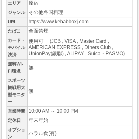
原宿
エリア
その他各国料理
ジャンル
https://www.kebabboxj.com
URL
全面禁煙
たばこ
カード・
使用可 (JCB , VISA , Master Card ,
AMERICAN EXPRESS , Diners Club ,
モバイル
UnionPay(銀聯) , ALIPAY , Suica・PASMO)
決済
無料Wi-
無
Fi環境
スポーツ
観戦用大
無
型モニタ
ー
10:00 AM ～ 10:00 PM
営業時間
年末年始
定休日
オプショ
ハラル食(有)
ン