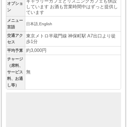
ギャラリーカフェとリスニングカフェも併設
オプショ
しています お酒も営業時間中はずっと提供し
ン
ています
メニュー
日本語,English
言語
交通アク
東京メトロ半蔵門線 神保町駅 A7出口より徒
歩1分
セス
約3,000円
平均予算
チャージ
（席料、
無
サービス
料、お通
し等）