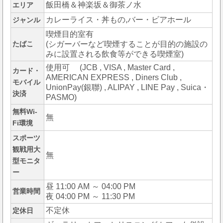
飯田橋＆神楽坂＆御茶ノ水
エリア
カレーライス・丼もの,バー・ビアホール
ジャンル
喫煙目的室有
たばこ
(シガーバーなど喫煙することが目的の施設の
みに設置される飲食等ができる喫煙室)
使用可 (JCB , VISA , Master Card ,
カード・
AMERICAN EXPRESS , Diners Club ,
モバイル
UnionPay(銀聯) , ALIPAY , LINE Pay , Suica・
決済
PASMO)
無料Wi-
無
Fi環境
スポーツ
観戦用大
無
型モニタ
ー
昼 11:00 AM ～ 04:00 PM
営業時間
夜 04:00 PM ～ 11:30 PM
不定休
定休日