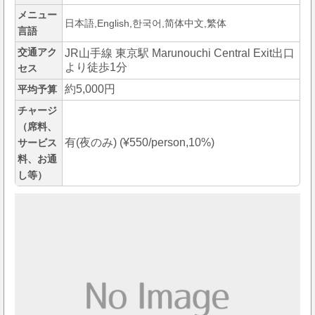
メニュー
日本語,English,한국어,简体中文,繁体
言語
交通アク
JR山手線 東京駅 Marunouchi Central Exit出口
より徒歩1分
セス
約5,000円
平均予算
チャージ
（席料、
有(夜のみ) (¥550/person,10%)
サービス
料、お通
し等）