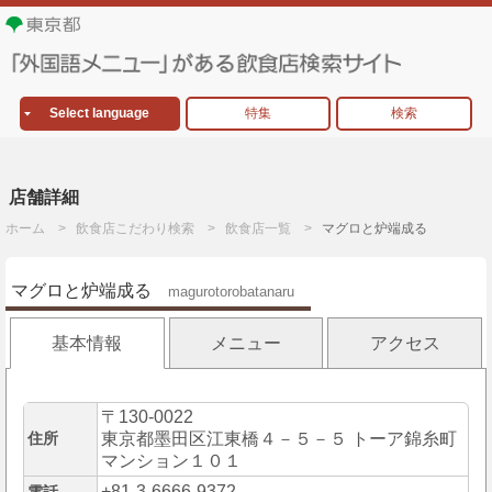
Select language
特集
検索
店舗詳細
ホーム
飲食店こだわり検索
飲食店一覧
マグロと炉端成る
マグロと炉端成る
magurotorobatanaru
基本情報
メニュー
アクセス
〒130-0022
住所
東京都墨田区江東橋４－５－５ トーア錦糸町
マンション１０１
+81-3-6666-9372