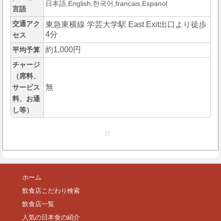
日本語,English,한국어,francais,Espanol
言語
交通アク
東急東横線 学芸大学駅 East Exit出口より徒歩
4分
セス
約1,000円
平均予算
チャージ
（席料、
無
サービス
料、お通
し等）
ホーム
飲食店こだわり検索
飲食店一覧
人気の日本食の紹介