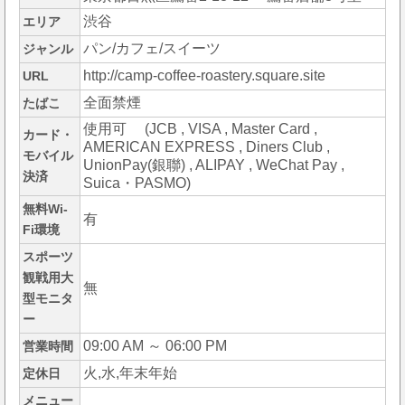
渋谷
エリア
パン/カフェ/スイーツ
ジャンル
http://camp-coffee-roastery.square.site
URL
全面禁煙
たばこ
使用可 (JCB , VISA , Master Card ,
カード・
AMERICAN EXPRESS , Diners Club ,
モバイル
UnionPay(銀聯) , ALIPAY , WeChat Pay ,
決済
Suica・PASMO)
無料Wi-
有
Fi環境
スポーツ
観戦用大
無
型モニタ
ー
09:00 AM ～ 06:00 PM
営業時間
火,水,年末年始
定休日
メニュー