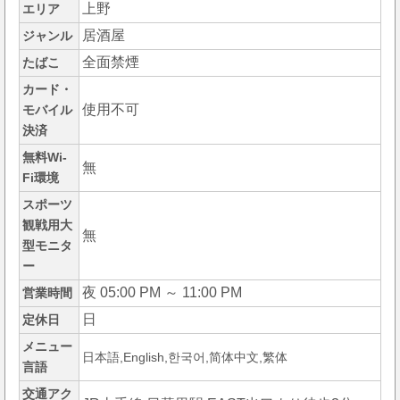
上野
エリア
居酒屋
ジャンル
全面禁煙
たばこ
カード・
使用不可
モバイル
決済
無料Wi-
無
Fi環境
スポーツ
観戦用大
無
型モニタ
ー
夜 05:00 PM ～ 11:00 PM
営業時間
日
定休日
メニュー
日本語,English,한국어,简体中文,繁体
言語
交通アク