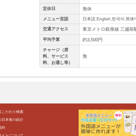
無休
定休日
メニュー言語
日本語,English,한국어,简
東京メトロ銀座線 三越前駅
交通アクセス
約3,500円
平均予算
チャージ（席
無
料、サービス
料、お通し等）
店こだわり検索
の日本食の紹介
規約
サイトについて