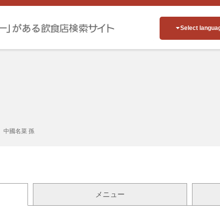
Select langua
中國名菜 孫
メニュー