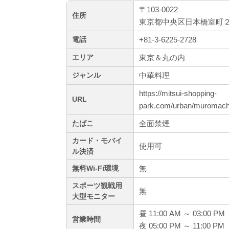
〒103-0022
住所
東京都中央区日本橋室町２－
+81-3-6225-2728
電話
東京＆丸の内
エリア
中華料理
ジャンル
https://mitsui-shopping-
URL
park.com/urban/muromachi
全面禁煙
たばこ
カード・モバイ
使用可
ル決済
無
無料Wi-Fi環境
スポーツ観戦用
無
大型モニター
昼 11:00 AM ～ 03:00 PM
営業時間
夜 05:00 PM ～ 11:00 PM