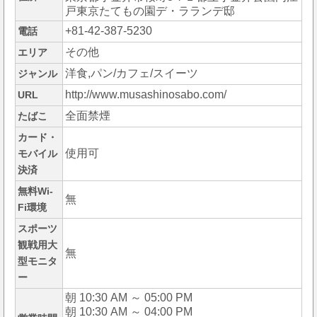
戸東京たてもの園デ・ラランデ邸
+81-42-387-5230
電話
その他
エリア
洋食,パン/カフェ/スイーツ
ジャンル
http://www.musashinosabo.com/
URL
全面禁煙
たばこ
カード・
使用可
モバイル
決済
無料Wi-
無
Fi環境
スポーツ
観戦用大
無
型モニタ
ー
朝 10:30 AM ～ 05:00 PM
朝 10:30 AM ～ 04:00 PM