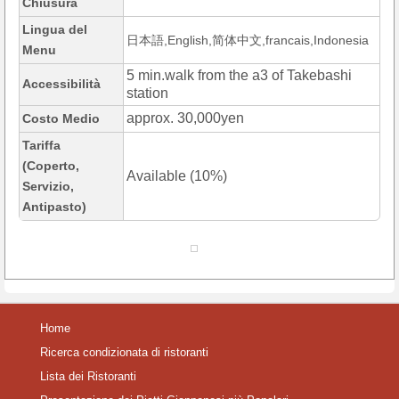
Chiusura
Lingua del
日本語,English,简体中文,francais,Indonesia
Menu
5 min.walk from the a3 of Takebashi
Accessibilità
station
approx. 30,000yen
Costo Medio
Tariffa
(Coperto,
Available (10%)
Servizio,
Antipasto)
Home
Ricerca condizionata di ristoranti
Lista dei Ristoranti