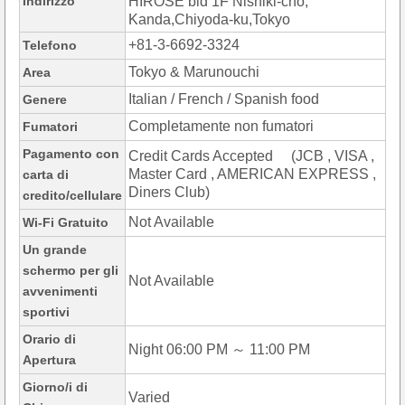
Indirizzo
HIROSE bld 1F Nishiki-cho,
Kanda,Chiyoda-ku,Tokyo
+81-3-6692-3324
Telefono
Tokyo & Marunouchi
Area
Italian / French / Spanish food
Genere
Completamente non fumatori
Fumatori
Pagamento con
Credit Cards Accepted (JCB , VISA ,
Master Card , AMERICAN EXPRESS ,
carta di
Diners Club)
credito/cellulare
Not Available
Wi-Fi Gratuito
Un grande
schermo per gli
Not Available
avvenimenti
sportivi
Orario di
Night 06:00 PM ～ 11:00 PM
Apertura
Giorno/i di
Varied