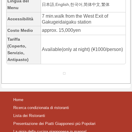
Lingua del
日本語,English,한국어,简体中文,繁体
Menu
7 min.walk from the West Exit of
Accessibilità
Gakugeidaigaku station
approx. 15,000yen
Costo Medio
Tariffa
(Coperto,
Available(only at night) (¥1000/person)
Servizio,
Antipasto)
Home
Ricerca condizionata di ristoranti
Lista dei Ristoranti
Presentazione dei Piatti Giapponesi più Popolari
La gioia della cucina giapponese in manga!