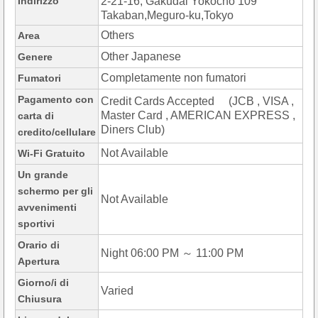
Indirizzo
2-21-16, Gakudai Yokocho 109
Takaban,Meguro-ku,Tokyo
Others
Area
Other Japanese
Genere
Completamente non fumatori
Fumatori
Pagamento con
Credit Cards Accepted (JCB , VISA ,
Master Card , AMERICAN EXPRESS ,
carta di
Diners Club)
credito/cellulare
Not Available
Wi-Fi Gratuito
Un grande
schermo per gli
Not Available
avvenimenti
sportivi
Orario di
Night 06:00 PM ～ 11:00 PM
Apertura
Giorno/i di
Varied
Chiusura