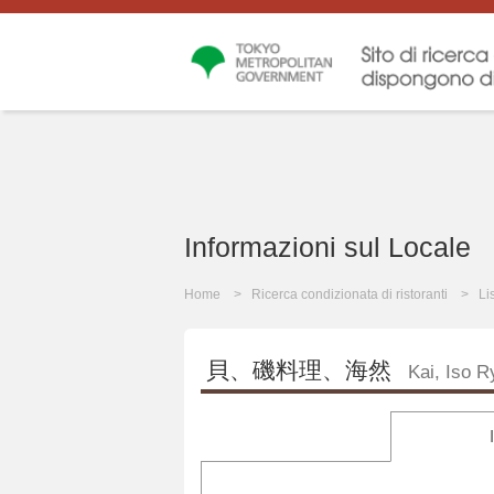
Informazioni sul Locale
Home
Ricerca condizionata di ristoranti
Li
貝、磯料理、海然
Kai, Iso R