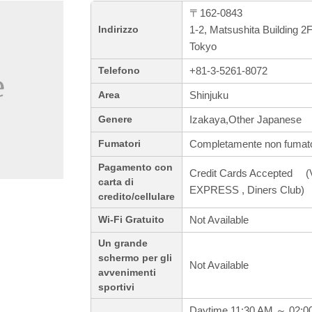
〒162-0843
1-2, Matsushita Building 2
Indirizzo
Tokyo
+81-3-5261-8072
Telefono
Shinjuku
Area
Izakaya,Other Japanese
Genere
Completamente non fumato
Fumatori
Pagamento con
Credit Cards Accepted (
carta di
EXPRESS , Diners Club)
credito/cellulare
Not Available
Wi-Fi Gratuito
Un grande
schermo per gli
Not Available
avvenimenti
sportivi
Daytime 11:30 AM ～ 02:0