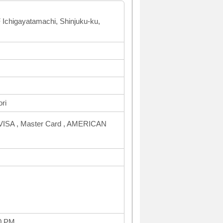
F Ichigayatamachi, Shinjuku-ku,
ri
VISA , Master Card , AMERICAN
0 PM