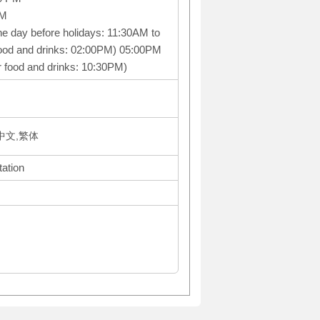
PM
he day before holidays: 11:30AM to
food and drinks: 02:00PM) 05:00PM
r food and drinks: 10:30PM)
体中文,繁体
tation