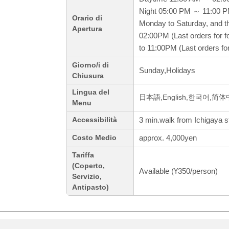
Night 05:00 PM ～ 11:00 
Orario di
Monday to Saturday, and t
Apertura
02:00PM (Last orders for 
to 11:00PM (Last orders fo
Giorno/i di
Sunday,Holidays
Chiusura
Lingua del
日本語,English,한국어,简
Menu
3 min.walk from Ichigaya s
Accessibilità
approx. 4,000yen
Costo Medio
Tariffa
(Coperto,
Available (¥350/person)
Servizio,
Antipasto)