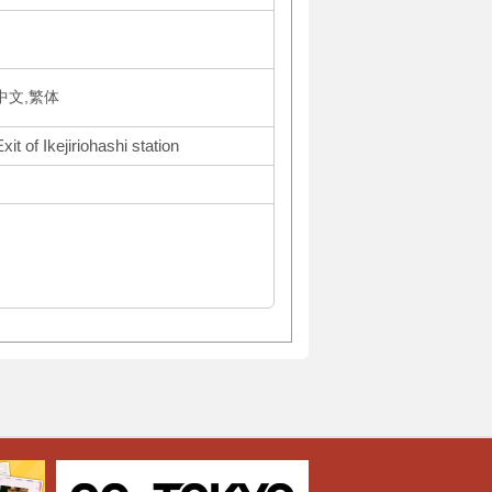
体中文,繁体
t of Ikejiriohashi station