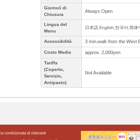
Giorno/i di
Always Open
Chiusura
Lingua del
日本語,English,한국어,简
Menu
3 min.walk from the West Exi
Accessibilità
approx. 2,000yen
Costo Medio
Tariffa
(Coperto,
Not Available
Servizio,
Antipasto)
ca condizionata di ristoranti