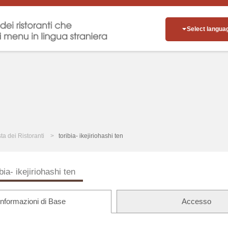
Select langua
sta dei Ristoranti
toribia- ikejiriohashi ten
ibia- ikejiriohashi ten
Informazioni di Base
Accesso