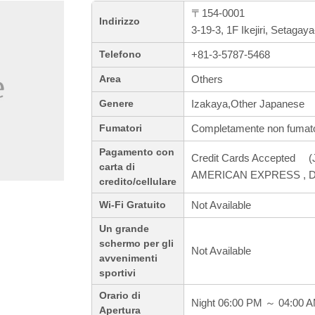
〒154-0001
Indirizzo
3-19-3, 1F Ikejiri, Setagay
+81-3-5787-5468
Telefono
Others
Area
Izakaya,Other Japanese
Genere
Completamente non fumato
Fumatori
Pagamento con
Credit Cards Accepted (J
carta di
AMERICAN EXPRESS , Di
credito/cellulare
Not Available
Wi-Fi Gratuito
Un grande
schermo per gli
Not Available
avvenimenti
sportivi
Orario di
Night 06:00 PM ～ 04:00 
Apertura