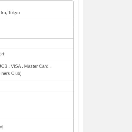
a-ku, Tokyo
ri
CB , VISA , Master Card ,
ners Club)
AM