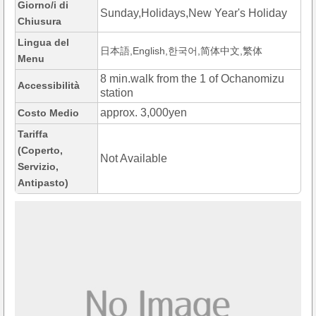
Giorno/i di
Sunday,Holidays,New Year's Holiday
Chiusura
Lingua del
日本語,English,한국어,简体中文,繁体
Menu
8 min.walk from the 1 of Ochanomizu
Accessibilità
station
approx. 3,000yen
Costo Medio
Tariffa
(Coperto,
Not Available
Servizio,
Antipasto)