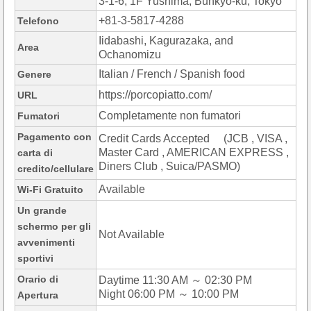
3-1-6, 1F Yushima, Bunkyo-ku, Tokyo
+81-3-5817-4288
Telefono
Iidabashi, Kagurazaka, and
Area
Ochanomizu
Italian / French / Spanish food
Genere
https://porcopiatto.com/
URL
Completamente non fumatori
Fumatori
Pagamento con
Credit Cards Accepted (JCB , VISA ,
Master Card , AMERICAN EXPRESS ,
carta di
Diners Club , Suica/PASMO)
credito/cellulare
Available
Wi-Fi Gratuito
Un grande
schermo per gli
Not Available
avvenimenti
sportivi
Orario di
Daytime 11:30 AM ～ 02:30 PM
Night 06:00 PM ～ 10:00 PM
Apertura