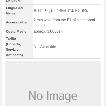
Chiusura
Lingua del
日本語,English,한국어,简体中文,繁体
Menu
2 min.walk from the B1 of Hatchobori
Accessibilità
station
approx. 3,000yen
Costo Medio
Tariffa
(Coperto,
Not Available
Servizio,
Antipasto)