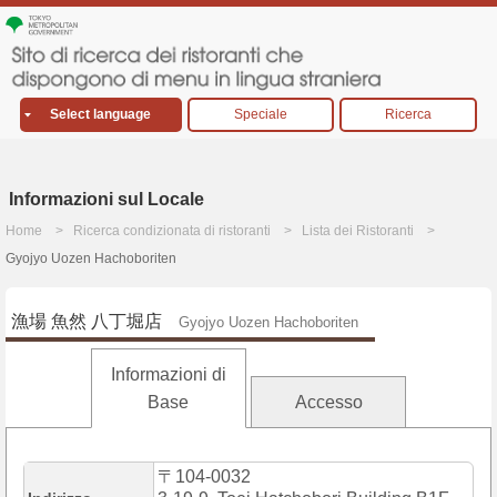
Select language
Speciale
Ricerca
Informazioni sul Locale
Home
Ricerca condizionata di ristoranti
Lista dei Ristoranti
Gyojyo Uozen Hachoboriten
漁場 魚然 八丁堀店
Gyojyo Uozen Hachoboriten
Informazioni di
Base
Accesso
〒104-0032