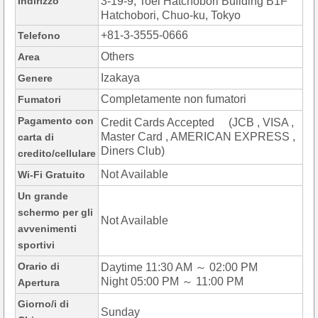
Indirizzo
3-19-9, Toei Hatchobori Building B1F
Hatchobori, Chuo-ku, Tokyo
+81-3-3555-0666
Telefono
Others
Area
Izakaya
Genere
Completamente non fumatori
Fumatori
Pagamento con
Credit Cards Accepted (JCB , VISA ,
Master Card , AMERICAN EXPRESS ,
carta di
Diners Club)
credito/cellulare
Not Available
Wi-Fi Gratuito
Un grande
schermo per gli
Not Available
avvenimenti
sportivi
Orario di
Daytime 11:30 AM ～ 02:00 PM
Night 05:00 PM ～ 11:00 PM
Apertura
Giorno/i di
Sunday