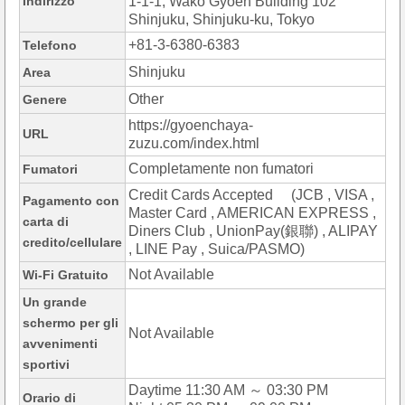
Indirizzo
1-1-1, Wako Gyoen Building 102
Shinjuku, Shinjuku-ku, Tokyo
+81-3-6380-6383
Telefono
Shinjuku
Area
Other
Genere
https://gyoenchaya-
URL
zuzu.com/index.html
Completamente non fumatori
Fumatori
Credit Cards Accepted (JCB , VISA ,
Pagamento con
Master Card , AMERICAN EXPRESS ,
carta di
Diners Club , UnionPay(銀聯) , ALIPAY
credito/cellulare
, LINE Pay , Suica/PASMO)
Not Available
Wi-Fi Gratuito
Un grande
schermo per gli
Not Available
avvenimenti
sportivi
Daytime 11:30 AM ～ 03:30 PM
Orario di