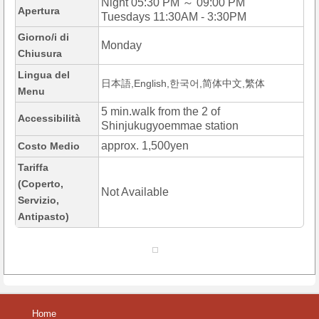
Night 05:30 PM ～ 09:00 PM
Apertura
Tuesdays 11:30AM - 3:30PM
Giorno/i di
Monday
Chiusura
Lingua del
日本語,English,한국어,简体中文,繁体
Menu
5 min.walk from the 2 of
Accessibilità
Shinjukugyoemmae station
approx. 1,500yen
Costo Medio
Tariffa
(Coperto,
Not Available
Servizio,
Antipasto)
Home