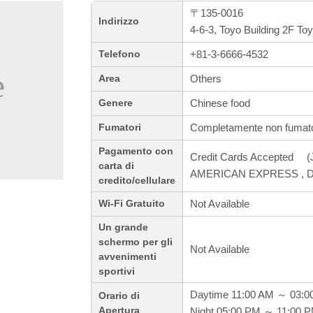
〒135-0016
Indirizzo
4-6-3, Toyo Building 2F To
+81-3-6666-4532
Telefono
Others
Area
Chinese food
Genere
Completamente non fumato
Fumatori
Pagamento con
Credit Cards Accepted (J
carta di
AMERICAN EXPRESS , Di
credito/cellulare
Not Available
Wi-Fi Gratuito
Un grande
schermo per gli
Not Available
avvenimenti
sportivi
Daytime 11:00 AM ～ 03:0
Orario di
Apertura
Night 05:00 PM ～ 11:00 