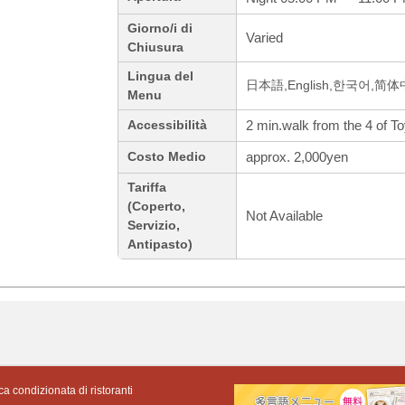
Giorno/i di
Varied
Chiusura
Lingua del
日本語,English,한국어,简
Menu
2 min.walk from the 4 of T
Accessibilità
approx. 2,000yen
Costo Medio
Tariffa
(Coperto,
Not Available
Servizio,
Antipasto)
ca condizionata di ristoranti