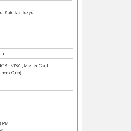
yo, Koto-ku, Tokyo
ri
CB , VISA , Master Card ,
ners Club)
0 PM
PM