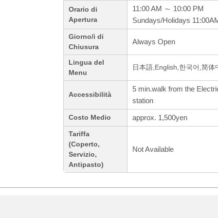
11:00 AM ～ 10:00 PM
Orario di
Apertura
Sundays/Holidays 11:00
Giorno/i di
Always Open
Chiusura
Lingua del
日本語,English,한국어,简
Menu
5 min.walk from the Electr
Accessibilità
station
approx. 1,500yen
Costo Medio
Tariffa
(Coperto,
Not Available
Servizio,
Antipasto)