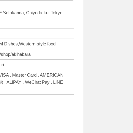
1F Sotokanda, Chiyoda-ku, Tokyo
wl Dishes,Western-style food
m/shop/akihabara
ri
VISA , Master Card , AMERICAN
, ALIPAY , WeChat Pay , LINE