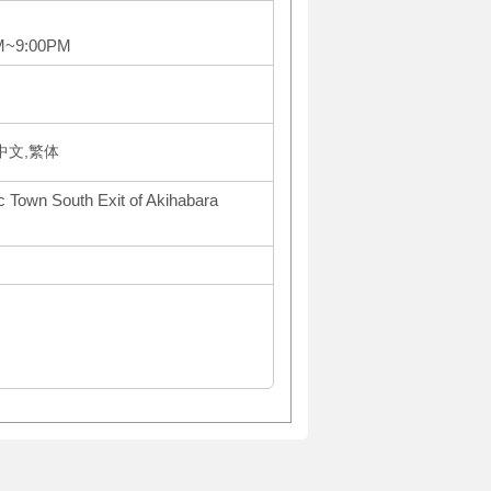
AM~9:00PM
体中文,繁体
ic Town South Exit of Akihabara