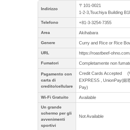
〒101-0021
Indirizzo
1-2-3,Tsuchiya Building B
+81-3-3254-7355
Telefono
Akihabara
Area
Curry and Rice or Rice Bo
Genere
https://roastbeef-ohno.co
URL
Completamente non fumato
Fumatori
Credit Cards Accepted (
Pagamento con
EXPRESS , UnionPay(銀聯) 
carta di
credito/cellulare
Pay)
Available
Wi-Fi Gratuito
Un grande
schermo per gli
Not Available
avvenimenti
sportivi