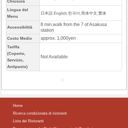
Chiusura
Lingua del
日本語,English,한국어,简体中文,繁体
Menu
8 min.walk from the 7 of Asakusa
Accessibilità
station
approx. 1,000yen
Costo Medio
Tariffa
(Coperto,
Not Available
Servizio,
Antipasto)
Home
Ricerca condizionata di ristoranti
Lista dei Ristoranti