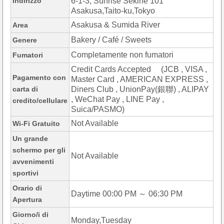
Indirizzo
6-1-3, Sunrise Sekine 101
Asakusa,Taito-ku,Tokyo
Asakusa & Sumida River
Area
Bakery / Café / Sweets
Genere
Completamente non fumatori
Fumatori
Credit Cards Accepted (JCB , VISA ,
Pagamento con
Master Card , AMERICAN EXPRESS ,
carta di
Diners Club , UnionPay(銀聯) , ALIPAY
, WeChat Pay , LINE Pay ,
credito/cellulare
Suica/PASMO)
Not Available
Wi-Fi Gratuito
Un grande
schermo per gli
Not Available
avvenimenti
sportivi
Orario di
Daytime 00:00 PM ～ 06:30 PM
Apertura
Giorno/i di
Monday,Tuesday