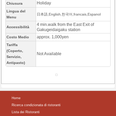
Holiday
Chiusura
Lingua del
日本語,English,한국어,francais,Espanol
Menu
4 min.walk from the East Exit of
Accessibilità
Gakugeidaigaku station
approx. 1,000yen
Costo Medio
Tariffa
(Coperto,
Not Available
Servizio,
Antipasto)
Home
Ricerca condizionata di ristoranti
Lista dei Ristoranti