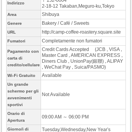
〒152-0004
Indirizzo
2-18-12 Takaban,Meguro-ku,Tokyo
Shibuya
Area
Bakery / Café / Sweets
Genere
http://camp-coffee-roastery.square.site
URL
Completamente non fumatori
Fumatori
Credit Cards Accepted (JCB , VISA ,
Pagamento con
Master Card , AMERICAN EXPRESS ,
carta di
Diners Club , UnionPay(銀聯) , ALIPAY
credito/cellulare
, WeChat Pay , Suica/PASMO)
Available
Wi-Fi Gratuito
Un grande
schermo per gli
Not Available
avvenimenti
sportivi
Orario di
09:00 AM ～ 06:00 PM
Apertura
Giorno/i di
Tuesday,Wednesday,New Year's