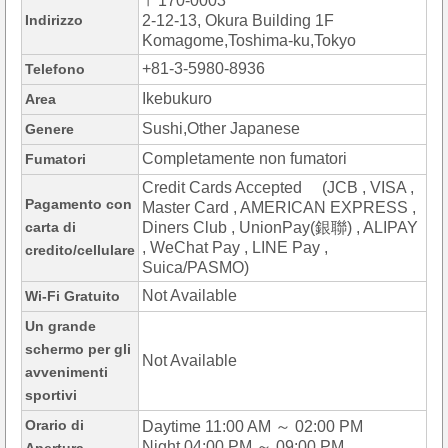
〒170-0003
Indirizzo
2-12-13, Okura Building 1F
Komagome,Toshima-ku,Tokyo
+81-3-5980-8936
Telefono
Ikebukuro
Area
Sushi,Other Japanese
Genere
Completamente non fumatori
Fumatori
Credit Cards Accepted (JCB , VISA ,
Pagamento con
Master Card , AMERICAN EXPRESS ,
carta di
Diners Club , UnionPay(銀聯) , ALIPAY
, WeChat Pay , LINE Pay ,
credito/cellulare
Suica/PASMO)
Not Available
Wi-Fi Gratuito
Un grande
schermo per gli
Not Available
avvenimenti
sportivi
Orario di
Daytime 11:00 AM ～ 02:00 PM
Night 04:00 PM ～ 09:00 PM