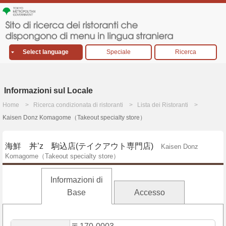
Select language
Speciale
Ricerca
Informazioni sul Locale
Home
Ricerca condizionata di ristoranti
Lista dei Ristoranti
Kaisen Donz Komagome（Takeout specialty store）
海鮮 丼’z 駒込店(テイクアウト専門店)
Kaisen Donz
Komagome（Takeout specialty store）
Informazioni di
Base
Accesso