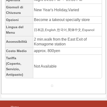
Apertura
Giorno/i di
New Year's Holiday,Varied
Chiusura
Become a takeout specialty store
Opzioni
Lingua del
日本語,English,한국어,简体中文,Espanol
Menu
2 min.walk from the East Exit of
Accessibilità
Komagome station
approx. 800yen
Costo Medio
Tariffa
(Coperto,
Not Available
Servizio,
Antipasto)