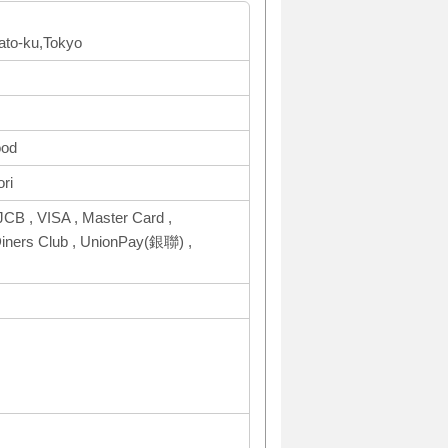
ato-ku,Tokyo
ood
ri
CB , VISA , Master Card ,
ers Club , UnionPay(銀聯) ,