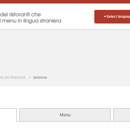
Select langua
sta dei Ristoranti
Iamensa
Menu