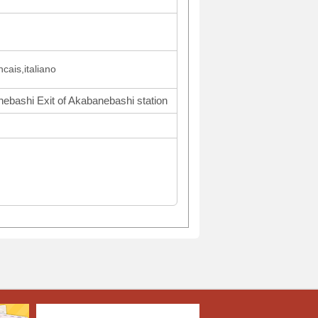
is,italiano
ebashi Exit of Akabanebashi station