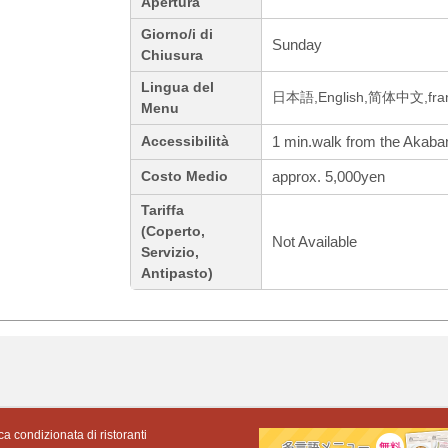
Apertura
Giorno/i di
Sunday
Chiusura
Lingua del
日本語,English,简体中文,franca
Menu
1 min.walk from the Akaban
Accessibilità
approx. 5,000yen
Costo Medio
Tariffa
(Coperto,
Not Available
Servizio,
Antipasto)
ca condizionata di ristoranti