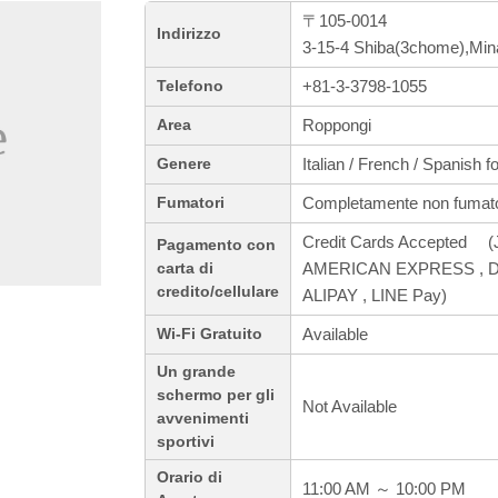
〒105-0014
Indirizzo
3-15-4 Shiba(3chome),Min
+81-3-3798-1055
Telefono
Roppongi
Area
Italian / French / Spanish f
Genere
Completamente non fumato
Fumatori
Credit Cards Accepted (J
Pagamento con
AMERICAN EXPRESS , Din
carta di
credito/cellulare
ALIPAY , LINE Pay)
Available
Wi-Fi Gratuito
Un grande
schermo per gli
Not Available
avvenimenti
sportivi
Orario di
11:00 AM ～ 10:00 PM