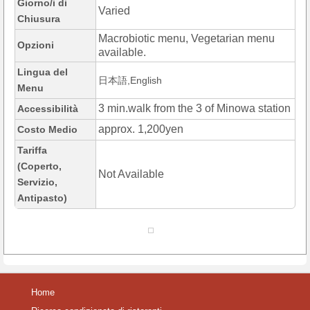
Giorno/i di
Varied
Chiusura
Macrobiotic menu, Vegetarian menu
Opzioni
available.
Lingua del
日本語,English
Menu
3 min.walk from the 3 of Minowa station
Accessibilità
approx. 1,200yen
Costo Medio
Tariffa
(Coperto,
Not Available
Servizio,
Antipasto)
Home