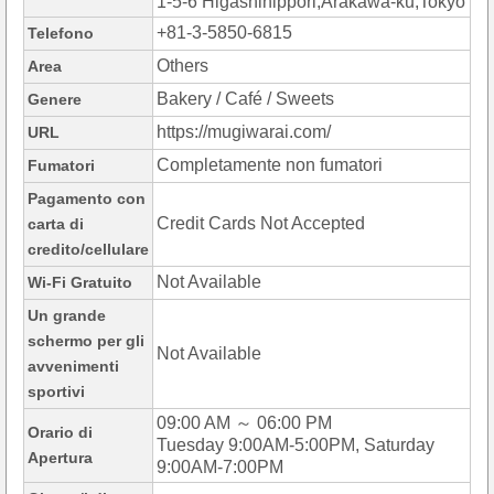
1-5-6 Higashinippori,Arakawa-ku,Tokyo
+81-3-5850-6815
Telefono
Others
Area
Bakery / Café / Sweets
Genere
https://mugiwarai.com/
URL
Completamente non fumatori
Fumatori
Pagamento con
Credit Cards Not Accepted
carta di
credito/cellulare
Not Available
Wi-Fi Gratuito
Un grande
schermo per gli
Not Available
avvenimenti
sportivi
09:00 AM ～ 06:00 PM
Orario di
Tuesday 9:00AM-5:00PM, Saturday
Apertura
9:00AM-7:00PM