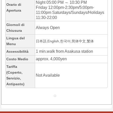
Night 05:00 PM ～ 10:30 PM
Orario di
Friday 12:00pm-2:30pm/5:00pm-
Apertura
11:00pm Saturdays/Sundays/Holidays
11:30-22:00
Giorno/i di
Always Open
Chiusura
Lingua del
日本語,English,한국어,简体中文,繁体
Menu
1 min.walk from Asakusa station
Accessibilità
approx. 4,000yen
Costo Medio
Tariffa
(Coperto,
Not Available
Servizio,
Antipasto)