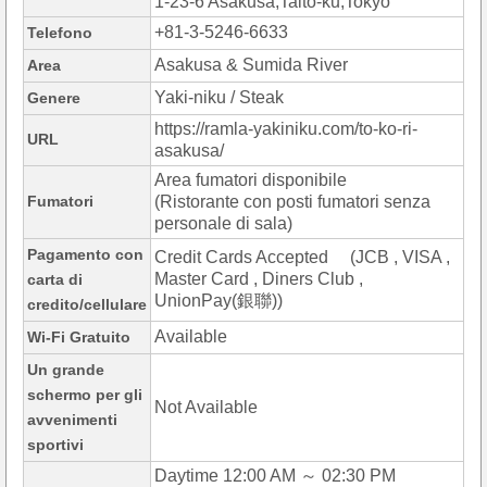
1-23-6 Asakusa,Taito-ku,Tokyo
+81-3-5246-6633
Telefono
Asakusa & Sumida River
Area
Yaki-niku / Steak
Genere
https://ramla-yakiniku.com/to-ko-ri-
URL
asakusa/
Area fumatori disponibile
Fumatori
(Ristorante con posti fumatori senza
personale di sala)
Pagamento con
Credit Cards Accepted (JCB , VISA ,
Master Card , Diners Club ,
carta di
UnionPay(銀聯))
credito/cellulare
Available
Wi-Fi Gratuito
Un grande
schermo per gli
Not Available
avvenimenti
sportivi
Daytime 12:00 AM ～ 02:30 PM