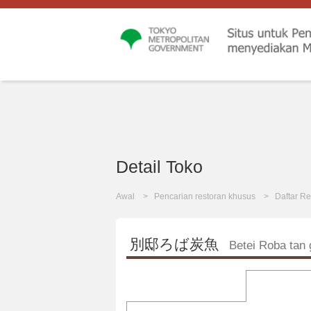
Detail Toko
Awal
Pencarian restoran khusus
Daftar Re
別邸ろば炭魚
Betei Roba tan