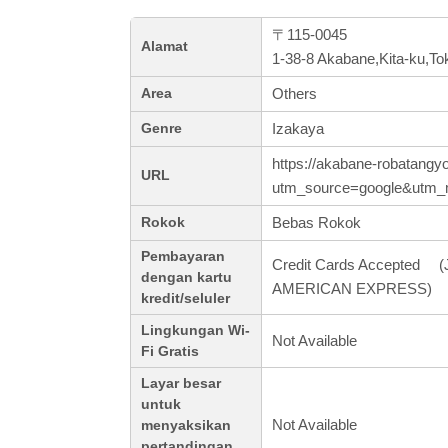
〒115-0045
Alamat
1-38-8 Akabane,Kita-ku,To
Others
Area
Izakaya
Genre
https://akabane-robatangyo
URL
utm_source=google&utm
Bebas Rokok
Rokok
Pembayaran
Credit Cards Accepted (J
dengan kartu
AMERICAN EXPRESS)
kredit/seluler
Lingkungan Wi-
Not Available
Fi Gratis
Layar besar
untuk
Not Available
menyaksikan
pertandingan