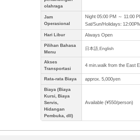
olahraga
Night 05:00 PM ～ 11:00 
Jam
Operasional
Sat/Sun/Holidays: 12:00P
Always Open
Hari Libur
Pilihan Bahasa
日本語,English
Menu
Akses
4 min.walk from the East E
Transportasi
approx. 5,000yen
Rata-rata Biaya
Biaya (Biaya
Kursi, Biaya
Available (¥550/person)
Servis,
Hidangan
Pembuka, dll)