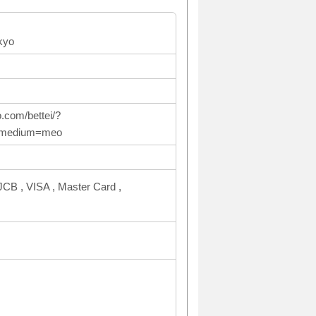
kyo
.com/bettei/?
_medium=meo
CB , VISA , Master Card ,