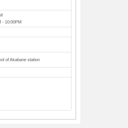
PM
M - 10:00PM
xit of Akabane station