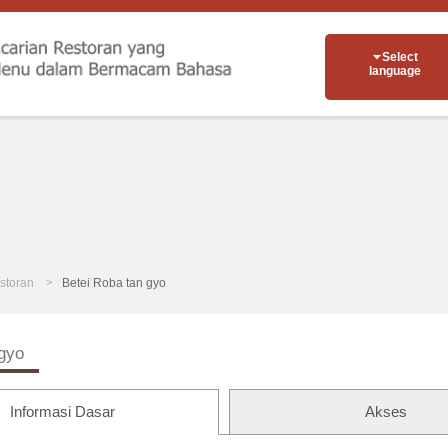
Select
language
storan
Betei Roba tan gyo
 gyo
Informasi Dasar
Akses