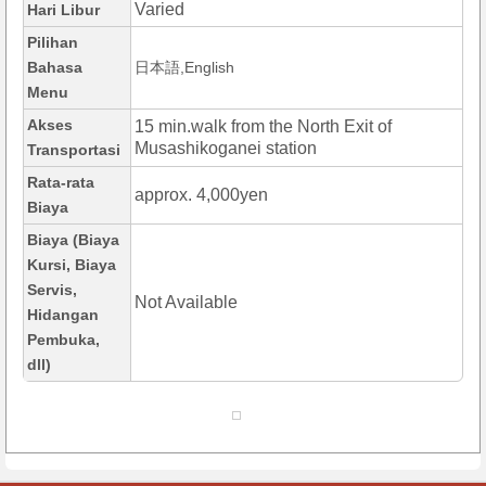
Varied
Hari Libur
Pilihan
Bahasa
日本語,English
Menu
Akses
15 min.walk from the North Exit of
Musashikoganei station
Transportasi
Rata-rata
approx. 4,000yen
Biaya
Biaya (Biaya
Kursi, Biaya
Servis,
Not Available
Hidangan
Pembuka,
dll)