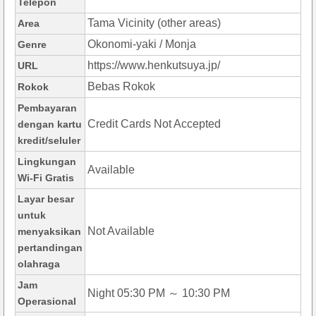
Telepon
Tama Vicinity (other areas)
Area
Okonomi-yaki / Monja
Genre
https://www.henkutsuya.jp/
URL
Bebas Rokok
Rokok
Pembayaran
Credit Cards Not Accepted
dengan kartu
kredit/seluler
Lingkungan
Available
Wi-Fi Gratis
Layar besar
untuk
Not Available
menyaksikan
pertandingan
olahraga
Jam
Night 05:30 PM ～ 10:30 PM
Operasional