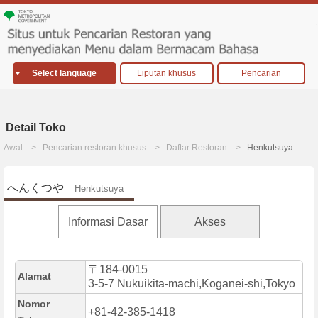
Select language
Liputan khusus
Pencarian
Detail Toko
Awal
Pencarian restoran khusus
Daftar Restoran
Henkutsuya
へんくつや
Henkutsuya
Informasi Dasar
Akses
〒184-0015
Alamat
3-5-7 Nukuikita-machi,Koganei-shi,Tokyo
Nomor
+81-42-385-1418