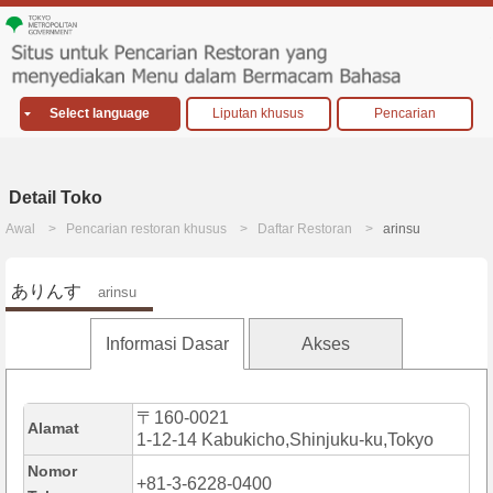
Select language
Liputan khusus
Pencarian
Detail Toko
Awal
Pencarian restoran khusus
Daftar Restoran
arinsu
ありんす
arinsu
Informasi Dasar
Akses
〒160-0021
Alamat
1-12-14 Kabukicho,Shinjuku-ku,Tokyo
Nomor
+81-3-6228-0400