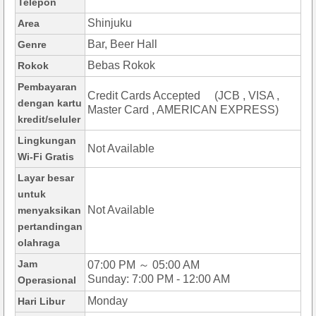
Telepon
Shinjuku
Area
Bar, Beer Hall
Genre
Bebas Rokok
Rokok
Pembayaran
Credit Cards Accepted (JCB , VISA ,
dengan kartu
Master Card , AMERICAN EXPRESS)
kredit/seluler
Lingkungan
Not Available
Wi-Fi Gratis
Layar besar
untuk
Not Available
menyaksikan
pertandingan
olahraga
Jam
07:00 PM ～ 05:00 AM
Sunday: 7:00 PM - 12:00 AM
Operasional
Monday
Hari Libur