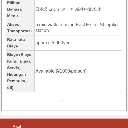
Pilihan
Bahasa
日本語,English,한국어,简体中文,繁体
Menu
Akses
5 min.walk from the East Exit of Shinjuku
station
Transportasi
Rata-rata
approx. 5,000yen
Biaya
Biaya (Biaya
Kursi, Biaya
Servis,
Available (¥1000/person)
Hidangan
Pembuka,
dll)
Awal