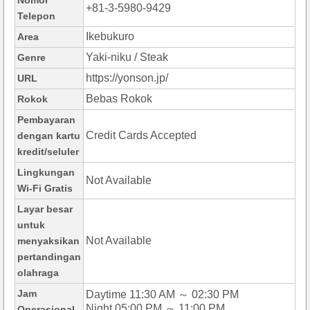
Nomor
+81-3-5980-9429
Telepon
Ikebukuro
Area
Yaki-niku / Steak
Genre
https://yonson.jp/
URL
Bebas Rokok
Rokok
Pembayaran
Credit Cards Accepted
dengan kartu
kredit/seluler
Lingkungan
Not Available
Wi-Fi Gratis
Layar besar
untuk
Not Available
menyaksikan
pertandingan
olahraga
Jam
Daytime 11:30 AM ～ 02:30 PM
Night 05:00 PM ～ 11:00 PM
Operasional