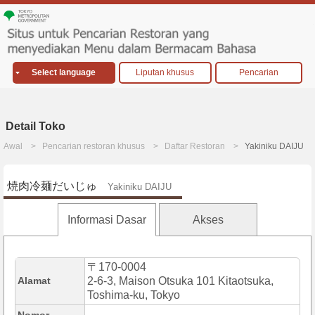
Select language
Liputan khusus
Pencarian
Detail Toko
Awal
Pencarian restoran khusus
Daftar Restoran
Yakiniku DAIJU
焼肉冷麺だいじゅ
Yakiniku DAIJU
Informasi Dasar
Akses
〒170-0004
Alamat
2-6-3, Maison Otsuka 101 Kitaotsuka,
Toshima-ku, Tokyo