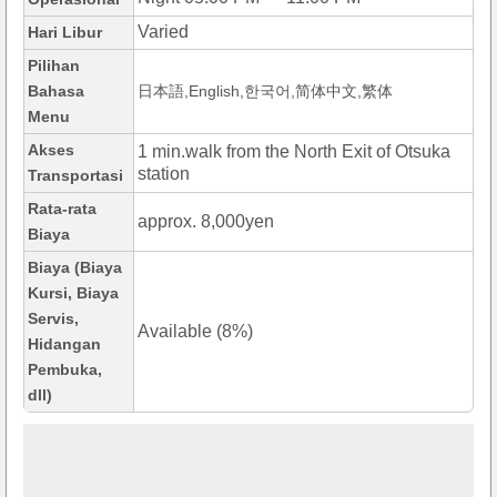
Varied
Hari Libur
Pilihan
Bahasa
日本語,English,한국어,简体中文,繁体
Menu
Akses
1 min.walk from the North Exit of Otsuka
station
Transportasi
Rata-rata
approx. 8,000yen
Biaya
Biaya (Biaya
Kursi, Biaya
Servis,
Available (8%)
Hidangan
Pembuka,
dll)