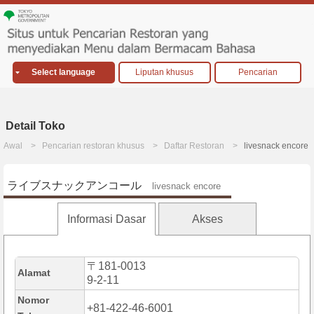
Select language
Liputan khusus
Pencarian
Detail Toko
Awal
Pencarian restoran khusus
Daftar Restoran
livesnack encore
ライブスナックアンコール
livesnack encore
Informasi Dasar
Akses
〒181-0013
Alamat
9-2-11
Nomor
+81-422-46-6001