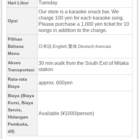
Tuesday
Hari Libur
Our store is a karaoke snack bar. We
charge 100 yen for each karaoke song.
Opsi
Please purchase a 1,000 yen ticket for 10
songs in addition to the charge.
Pilihan
Bahasa
日本語,English,繁体,Deutsch,francais
Menu
Akses
30 min.walk from the South Exit of Mitaka
station
Transportasi
Rata-rata
approx. 600yen
Biaya
Biaya (Biaya
Kursi, Biaya
Servis,
Available (¥1000/person)
Hidangan
Pembuka,
dll)