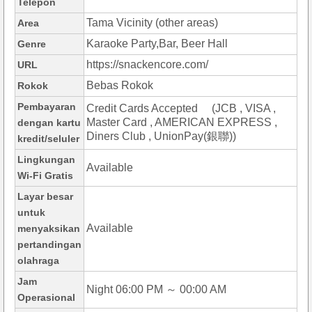
Telepon
Tama Vicinity (other areas)
Area
Karaoke Party,Bar, Beer Hall
Genre
https://snackencore.com/
URL
Bebas Rokok
Rokok
Pembayaran
Credit Cards Accepted (JCB , VISA ,
Master Card , AMERICAN EXPRESS ,
dengan kartu
Diners Club , UnionPay(銀聯))
kredit/seluler
Lingkungan
Available
Wi-Fi Gratis
Layar besar
untuk
Available
menyaksikan
pertandingan
olahraga
Jam
Night 06:00 PM ～ 00:00 AM
Operasional