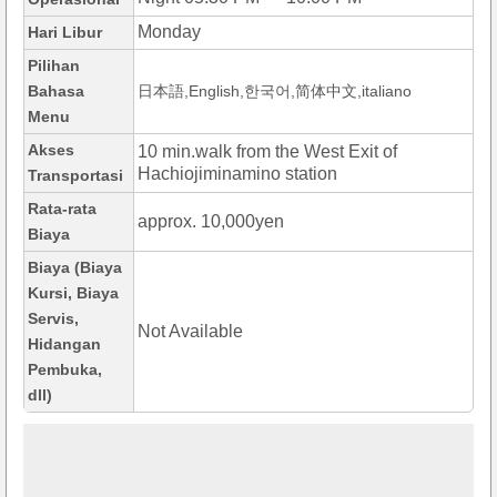
Monday
Hari Libur
Pilihan
Bahasa
日本語,English,한국어,简体中文,italiano
Menu
Akses
10 min.walk from the West Exit of
Hachiojiminamino station
Transportasi
Rata-rata
approx. 10,000yen
Biaya
Biaya (Biaya
Kursi, Biaya
Servis,
Not Available
Hidangan
Pembuka,
dll)