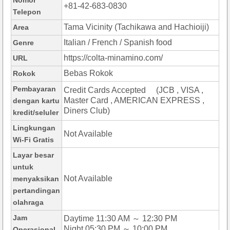
Nomor
+81-42-683-0830
Telepon
Tama Vicinity (Tachikawa and Hachioiji)
Area
Italian / French / Spanish food
Genre
https://colta-minamino.com/
URL
Bebas Rokok
Rokok
Pembayaran
Credit Cards Accepted (JCB , VISA ,
Master Card , AMERICAN EXPRESS ,
dengan kartu
Diners Club)
kredit/seluler
Lingkungan
Not Available
Wi-Fi Gratis
Layar besar
untuk
Not Available
menyaksikan
pertandingan
olahraga
Jam
Daytime 11:30 AM ～ 12:30 PM
Night 05:30 PM ～ 10:00 PM
Operasional