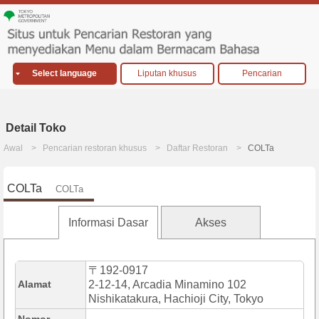
Select language
Liputan khusus
Pencarian
Detail Toko
Awal
Pencarian restoran khusus
Daftar Restoran
COLTa
COLTa
COLTa
Informasi Dasar
Akses
〒192-0917
Alamat
2-12-14, Arcadia Minamino 102
Nishikatakura, Hachioji City, Tokyo