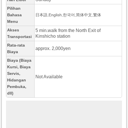
Pilihan
Bahasa
日本語,English,한국어,简体中文,繁体
Menu
Akses
5 min.walk from the North Exit of
Kinshicho station
Transportasi
Rata-rata
approx. 2,000yen
Biaya
Biaya (Biaya
Kursi, Biaya
Servis,
Not Available
Hidangan
Pembuka,
dll)