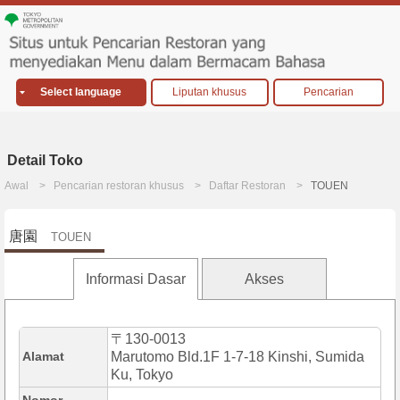
Select language
Liputan khusus
Pencarian
Detail Toko
Awal
Pencarian restoran khusus
Daftar Restoran
TOUEN
唐園
TOUEN
Informasi Dasar
Akses
〒130-0013
Alamat
Marutomo Bld.1F 1-7-18 Kinshi, Sumida
Ku, Tokyo