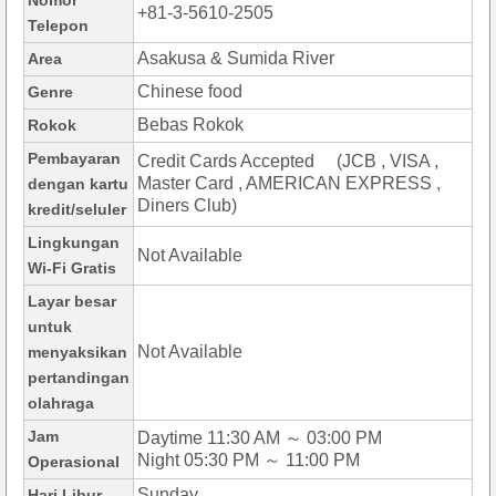
Nomor
+81-3-5610-2505
Telepon
Asakusa & Sumida River
Area
Chinese food
Genre
Bebas Rokok
Rokok
Pembayaran
Credit Cards Accepted (JCB , VISA ,
Master Card , AMERICAN EXPRESS ,
dengan kartu
Diners Club)
kredit/seluler
Lingkungan
Not Available
Wi-Fi Gratis
Layar besar
untuk
Not Available
menyaksikan
pertandingan
olahraga
Jam
Daytime 11:30 AM ～ 03:00 PM
Night 05:30 PM ～ 11:00 PM
Operasional
Sunday
Hari Libur