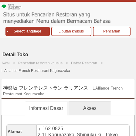
Select language
Liputan khusus
Pencarian
Detail Toko
Awal
Pencarian restoran khusus
Daftar Restoran
L'Alliance French Restaurant Kagurazaka
神楽坂 フレンチレストラン ラリアンス
L'Alliance French
Restaurant Kagurazaka
Informasi Dasar
Akses
〒162-0825
Alamat
2-11 Kagurazaka, Shinjuku-ku, Tokyo