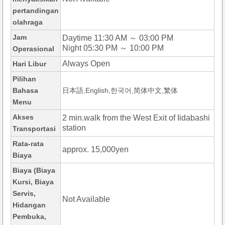
pertandingan
olahraga
Jam
Daytime 11:30 AM ～ 03:00 PM
Night 05:30 PM ～ 10:00 PM
Operasional
Always Open
Hari Libur
Pilihan
Bahasa
日本語,English,한국어,简体中文,繁体
Menu
Akses
2 min.walk from the West Exit of Iidabashi
station
Transportasi
Rata-rata
approx. 15,000yen
Biaya
Biaya (Biaya
Kursi, Biaya
Servis,
Not Available
Hidangan
Pembuka,