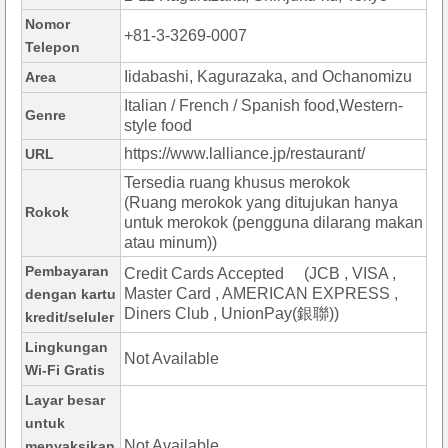
Nomor
+81-3-3269-0007
Telepon
Iidabashi, Kagurazaka, and Ochanomizu
Area
Italian / French / Spanish food,Western-
Genre
style food
https://www.lalliance.jp/restaurant/
URL
Tersedia ruang khusus merokok
(Ruang merokok yang ditujukan hanya
Rokok
untuk merokok (pengguna dilarang makan
atau minum))
Pembayaran
Credit Cards Accepted (JCB , VISA ,
Master Card , AMERICAN EXPRESS ,
dengan kartu
Diners Club , UnionPay(銀聯))
kredit/seluler
Lingkungan
Not Available
Wi-Fi Gratis
Layar besar
untuk
Not Available
menyaksikan