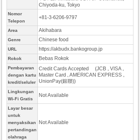
Chiyoda-ku, Tokyo
Nomor
+81-3-6206-9797
Telepon
Akihabara
Area
Chinese food
Genre
https://akbudx.bankogroup.jp
URL
Bebas Rokok
Rokok
Pembayaran
Credit Cards Accepted (JCB , VISA ,
Master Card , AMERICAN EXPRESS ,
dengan kartu
UnionPay(銀聯))
kredit/seluler
Lingkungan
Not Available
Wi-Fi Gratis
Layar besar
untuk
Not Available
menyaksikan
pertandingan
olahraga