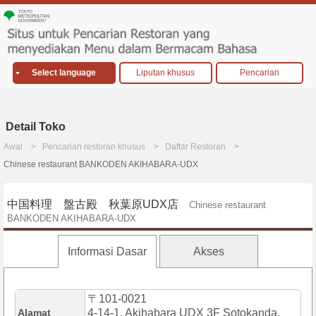
Select language
Liputan khusus
Pencarian
Detail Toko
Awal
Pencarian restoran khusus
Daftar Restoran
Chinese restaurant BANKODEN AKIHABARA-UDX
中国料理 盤古殿 秋葉原UDX店
Chinese restaurant
BANKODEN AKIHABARA-UDX
Informasi Dasar
Akses
〒101-0021
Alamat
4-14-1, Akihabara UDX 3F Sotokanda,