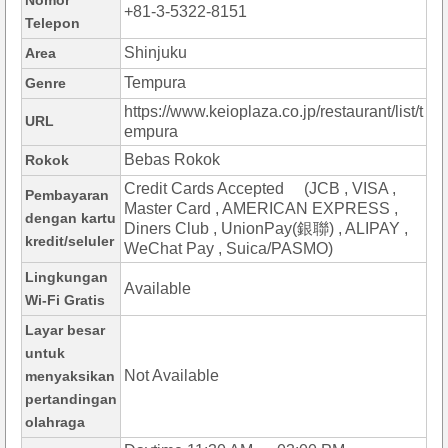
Nomor
+81-3-5322-8151
Telepon
Shinjuku
Area
Tempura
Genre
https://www.keioplaza.co.jp/restaurant/list/t
URL
empura
Bebas Rokok
Rokok
Credit Cards Accepted (JCB , VISA ,
Pembayaran
Master Card , AMERICAN EXPRESS ,
dengan kartu
Diners Club , UnionPay(銀聯) , ALIPAY ,
kredit/seluler
WeChat Pay , Suica/PASMO)
Lingkungan
Available
Wi-Fi Gratis
Layar besar
untuk
Not Available
menyaksikan
pertandingan
olahraga