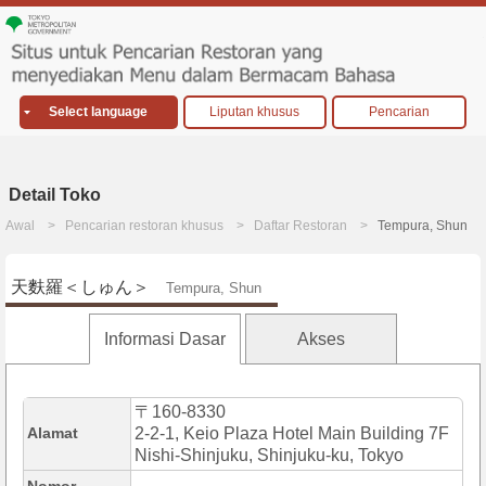
Select language
Liputan khusus
Pencarian
Detail Toko
Awal
Pencarian restoran khusus
Daftar Restoran
Tempura, Shun
天麩羅＜しゅん＞
Tempura, Shun
Informasi Dasar
Akses
〒160-8330
Alamat
2-2-1, Keio Plaza Hotel Main Building 7F
Nishi-Shinjuku, Shinjuku-ku, Tokyo