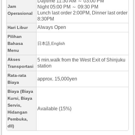
Daytime 11:30 AM ～ 03:00 PM
Jam
Night 05:00 PM ～ 09:30 PM
Lunch last order 2:00PM, Dinner last order
Operasional
8:30PM
Always Open
Hari Libur
Pilihan
Bahasa
日本語,English
Menu
Akses
5 min.walk from the West Exit of Shinjuku
station
Transportasi
Rata-rata
approx. 15,000yen
Biaya
Biaya (Biaya
Kursi, Biaya
Servis,
Available (15%)
Hidangan
Pembuka,
dll)