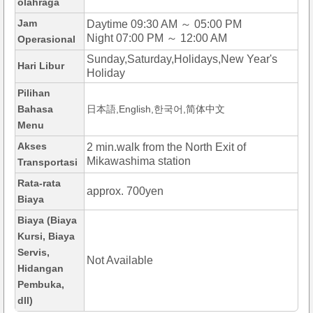
olahraga
Jam
Daytime 09:30 AM ～ 05:00 PM
Night 07:00 PM ～ 12:00 AM
Operasional
Sunday,Saturday,Holidays,New Year's
Hari Libur
Holiday
Pilihan
Bahasa
日本語,English,한국어,简体中文
Menu
Akses
2 min.walk from the North Exit of
Mikawashima station
Transportasi
Rata-rata
approx. 700yen
Biaya
Biaya (Biaya
Kursi, Biaya
Servis,
Not Available
Hidangan
Pembuka,
dll)