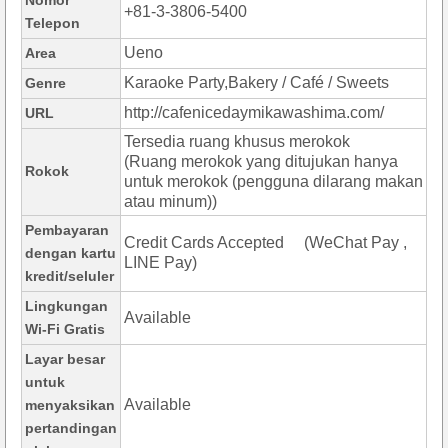
Nomor
+81-3-3806-5400
Telepon
Ueno
Area
Karaoke Party,Bakery / Café / Sweets
Genre
http://cafenicedaymikawashima.com/
URL
Tersedia ruang khusus merokok
(Ruang merokok yang ditujukan hanya
Rokok
untuk merokok (pengguna dilarang makan
atau minum))
Pembayaran
Credit Cards Accepted (WeChat Pay ,
dengan kartu
LINE Pay)
kredit/seluler
Lingkungan
Available
Wi-Fi Gratis
Layar besar
untuk
Available
menyaksikan
pertandingan