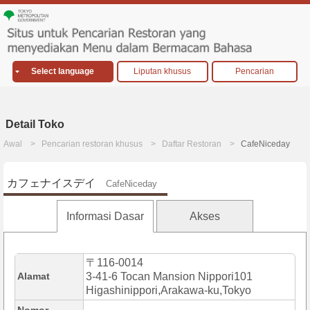
Select language
Liputan khusus
Pencarian
Detail Toko
Awal
Pencarian restoran khusus
Daftar Restoran
CafeNiceday
カフェナイスデイ
CafeNiceday
Informasi Dasar
Akses
〒116-0014
Alamat
3-41-6 Tocan Mansion Nippori101
Higashinippori,Arakawa-ku,Tokyo