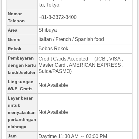
ku, Tokyo,
Nomor
+81-3-3372-3400
Telepon
Shibuya
Area
Italian / French / Spanish food
Genre
Bebas Rokok
Rokok
Pembayaran
Credit Cards Accepted (JCB , VISA ,
Master Card , AMERICAN EXPRESS ,
dengan kartu
Suica/PASMO)
kredit/seluler
Lingkungan
Not Available
Wi-Fi Gratis
Layar besar
untuk
Not Available
menyaksikan
pertandingan
olahraga
Jam
Daytime 11:30 AM ～ 03:00 PM