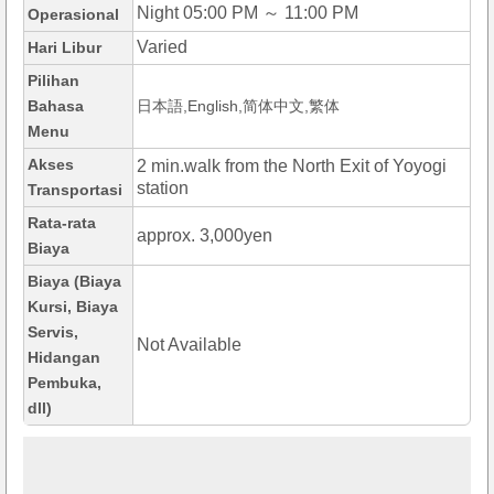
Night 05:00 PM ～ 11:00 PM
Operasional
Varied
Hari Libur
Pilihan
Bahasa
日本語,English,简体中文,繁体
Menu
Akses
2 min.walk from the North Exit of Yoyogi
station
Transportasi
Rata-rata
approx. 3,000yen
Biaya
Biaya (Biaya
Kursi, Biaya
Servis,
Not Available
Hidangan
Pembuka,
dll)