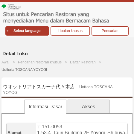
Select language
Liputan khusus
Pencarian
Detail Toko
Awal
Pencarian restoran khusus
Daftar Restoran
Uottoria TOSCANA YOYOGI
ウオットリアトスカーナ代々木店
Uottoria TOSCANA
YOYOGI
Informasi Dasar
Akses
〒151-0053
Alamat
1-53-4, Tajiri Building 2F Yoyogi, Shibuya-