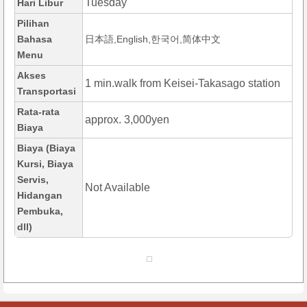
Tuesday
Hari Libur
Pilihan
Bahasa
日本語,English,한국어,简体中文
Menu
Akses
1 min.walk from Keisei-Takasago station
Transportasi
Rata-rata
approx. 3,000yen
Biaya
Biaya (Biaya
Kursi, Biaya
Servis,
Not Available
Hidangan
Pembuka,
dll)