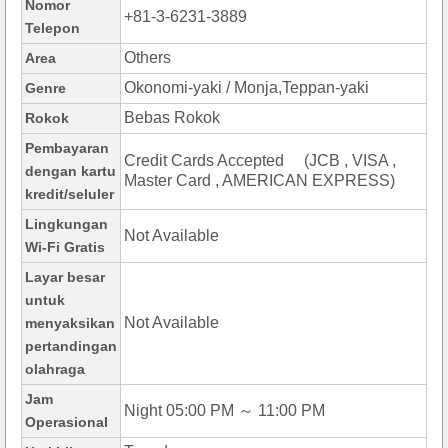
Nomor
+81-3-6231-3889
Telepon
Others
Area
Okonomi-yaki / Monja,Teppan-yaki
Genre
Bebas Rokok
Rokok
Pembayaran
Credit Cards Accepted (JCB , VISA ,
dengan kartu
Master Card , AMERICAN EXPRESS)
kredit/seluler
Lingkungan
Not Available
Wi-Fi Gratis
Layar besar
untuk
Not Available
menyaksikan
pertandingan
olahraga
Jam
Night 05:00 PM ～ 11:00 PM
Operasional