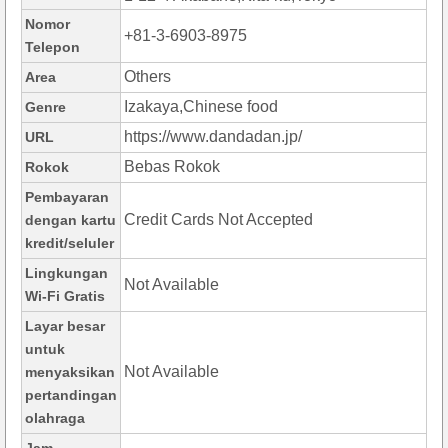
Nomor
+81-3-6903-8975
Telepon
Others
Area
Izakaya,Chinese food
Genre
https://www.dandadan.jp/
URL
Bebas Rokok
Rokok
Pembayaran
Credit Cards Not Accepted
dengan kartu
kredit/seluler
Lingkungan
Not Available
Wi-Fi Gratis
Layar besar
untuk
Not Available
menyaksikan
pertandingan
olahraga