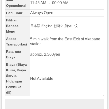
Jam
11:45 AM ～ 00:00 AM
Operasional
Always Open
Hari Libur
Pilihan
Bahasa
日本語,English,한국어,简体中文
Menu
Akses
5 min.walk from the East Exit of Akabane
station
Transportasi
Rata-rata
approx. 2,300yen
Biaya
Biaya (Biaya
Kursi, Biaya
Servis,
Not Available
Hidangan
Pembuka,
dll)