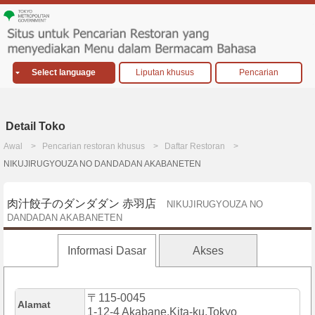
Select language
Liputan khusus
Pencarian
Detail Toko
Awal
Pencarian restoran khusus
Daftar Restoran
NIKUJIRUGYOUZA NO DANDADAN AKABANETEN
肉汁餃子のダンダダン 赤羽店
NIKUJIRUGYOUZA NO
DANDADAN AKABANETEN
Informasi Dasar
Akses
〒115-0045
Alamat
1-12-4 Akabane,Kita-ku,Tokyo